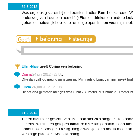
24-6-2012
Was erg leuk gisteren bij de Leontien Ladies Run. Leuke route. Was 
onderweg van Leontien herself ;-) Eten en drinken en andere leuke te
gehad en natuurlijk heb ik de run uitgelopen in een voor mij mooie tij
Ellen-Mary
geeft Corina een beloning
Corina
24 juni 2012 - 22:58
:
Oke dan valt jou meting gunstiger uit. Mijn meting komt van mijn nike+ horlog
Linda
24 juni 2012 - 21:08
:
De afstand gemeten met gps was 6 km 730 meter, dus maar 270 meter minder.
31-5-2012
Tijden niet meer geschreven. Ben ook niet zo'n blogger. Heb ondertus
al eens 70 minuten gelopen totaal zo'n 9,5 km gehaald. Loop niet zo h
ondertussen. Weeg nu 87 kg. Nog 3 weekjes dan doe ik mee aan de e
verslagje plaatsen. Keep Running!!