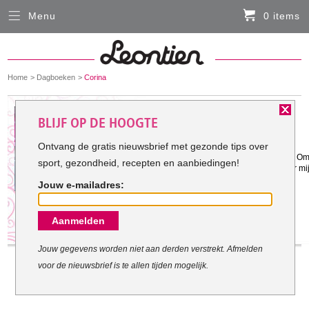
Menu
0 items
Sluiten
Er zitten momenteel geen artikelen in de
winkelmand
You
Home
Dagboeken
Corina
HARDLOOPKLEDING
are
here:
Het doel van Corina:
BLIJF OP DE HOOGTE
FIETSKLEDING
Ontvang de gratis nieuwsbrief met gezonde tips over
Gestart met mijn doel: 26-2-2011
Omdat mijn conditie dan beter word. Om
sport, gezondheid, recepten en aanbiedingen!
SERVICE
leuker staan. Omdat het beter is voor m
Jouw e-mailadres:
Inloggen
Aanmelden
Contact- en adresgegevens
Levertijd, retourneren, ruilen
Jouw gegevens worden niet aan derden verstrekt. Afmelden
voor de nieuwsbrief is te allen tijden mogelijk.
Algemene voorwaarden