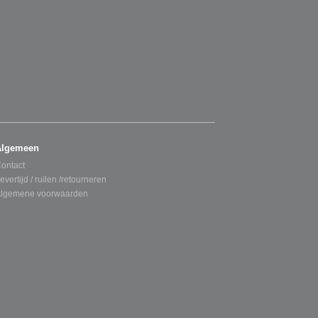
Algemeen
ontact
evertijd / ruilen /retourneren
lgemene voorwaarden