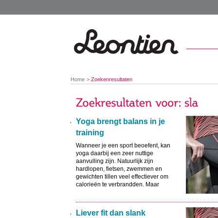
You
Home
Zoekenresultaten
are
here:
Yoga brengt balans in je
training
Wanneer je een sport beoefent, kan
yoga daarbij een zeer nuttige
aanvulling zijn. Natuurlijk zijn
hardlopen, fietsen, zwemmen en
gewichten tillen veel effectiever om
calorieën te verbrandden. Maar
wanneer je steeds dezelfde
spiergroepen gebruikt, kunnen deze
overbelast raken en blijven andere juist
Liever fit dan slank
onderontwikkeld. Door yoga breng je je