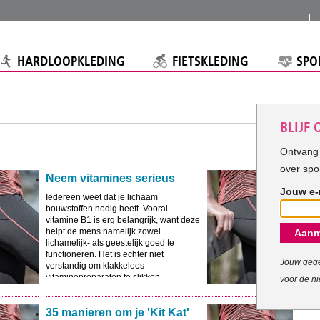
HARDLOOPKLEDING
FIETSKLEDING
SPO
BLIJF
Ontvang 
over spo
Neem vitamines serieus
Jouw e-
Iedereen weet dat je lichaam
bouwstoffen nodig heeft. Vooral
vitamine B1 is erg belangrijk, want deze
helpt de mens namelijk zowel
Aanm
lichamelijk- als geestelijk goed te
functioneren. Het is echter niet
Jouw gege
verstandig om klakkeloos
vitaminepreparaten te slikken.
voor de ni
35 manieren om je 'Kit Kat'