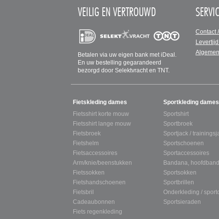
VEILIG EN VERTROUWD
SERVI
Contact 
Levertijd
Algemen
Betalen via uw eigen bank met iDeal.
En uw bestelling gegarandeerd
bezorgd door Selektvracht en TNT.
SITEMAP
Fietskleding dames
Sportkleding dames
Fietsshirt korte mouw
Sportshirt
Fietsshirt lange mouw
Sportbroek
Fietsbroek
Sportjack / trainingsj
Fietshelm
Sportschoenen
Fietsaccessoires
Sportaccessoires
Arm/knie/beenstukken
Bandana, hoofdband
Fietssokken
Sportsokken
Fietshandschoenen
Sportbrillen
Fietsbril
Onderkleding / spor
Cadeaubonnen
Sportsieraden
Fiets regenkleding