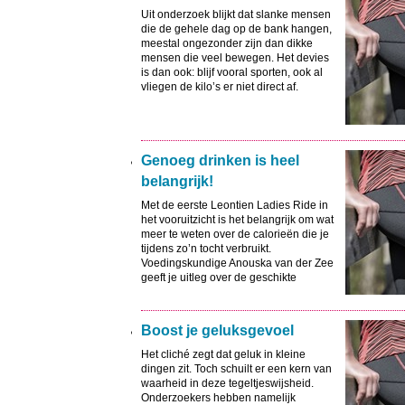
lichaam weer in balans, dus ‘strike a
Uit onderzoek blijkt dat slanke mensen
pose’!
die de gehele dag op de bank hangen,
meestal ongezonder zijn dan dikke
mensen die veel bewegen. Het devies
is dan ook: blijf vooral sporten, ook al
vliegen de kilo’s er niet direct af.
Genoeg drinken is heel
belangrijk!
Met de eerste Leontien Ladies Ride in
het vooruitzicht is het belangrijk om wat
meer te weten over de calorieën die je
tijdens zo’n tocht verbruikt.
Voedingskundige Anouska van der Zee
geeft je uitleg over de geschikte
etenswaren en tips om Leontien Ladies
Ride zo goed mogelijk door te komen.
Boost je geluksgevoel
Het cliché zegt dat geluk in kleine
dingen zit. Toch schuilt er een kern van
waarheid in deze tegeltjeswijsheid.
Onderzoekers hebben namelijk