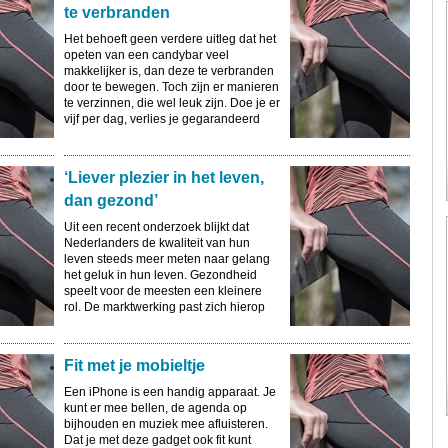
te verbranden
Het behoeft geen verdere uitleg dat het
opeten van een candybar veel
makkelijker is, dan deze te verbranden
door te bewegen. Toch zijn er manieren
te verzinnen, die wel leuk zijn. Doe je er
vijf per dag, verlies je gegarandeerd
ook nog een halve kilo per week!
Terwijl je dit leest verbrandde je
namelijk al 8KJ. Makkelijk hè?
‘Liever plezier in het leven,
dan gezond’
Uit een recent onderzoek blijkt dat
Nederlanders de kwaliteit van hun
leven steeds meer meten naar gelang
het geluk in hun leven. Gezondheid
speelt voor de meesten een kleinere
rol. De marktwerking past zich hierop
aan en zodoende worden steeds meer
pleziercampagnes bedacht.
Fit met je mobieltje
Een iPhone is een handig apparaat. Je
kunt er mee bellen, de agenda op
bijhouden en muziek mee afluisteren.
Dat je met deze gadget ook fit kunt