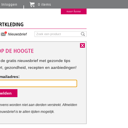
Inloggen
0 items
Er zitten momenteel geen artikelen in de
naar kassa
winkelmand
RTKLEDING
Nieuwsbrief
 OP DE HOOGTE
de gratis nieuwsbrief met gezonde tips
rt, gezondheid, recepten en aanbiedingen!
mailadres:
elden
vens worden niet aan derden verstrekt. Afmelden
euwsbrief is te allen tijden mogelijk.