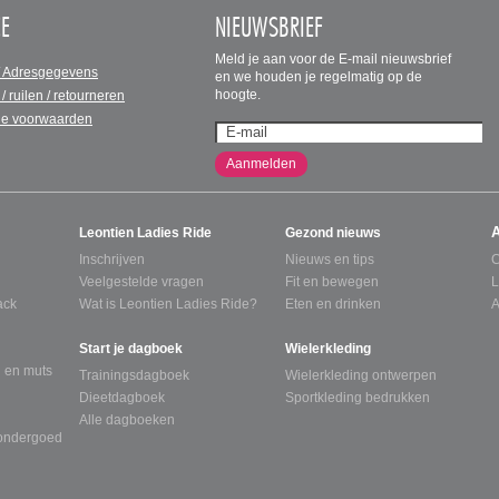
CE
NIEUWSBRIEF
Meld je aan voor de E-mail nieuwsbrief
/ Adresgegevens
en we houden je regelmatig op de
hoogte.
 / ruilen / retourneren
e voorwaarden
Aanmelden
Leontien Ladies Ride
Gezond nieuws
Inschrijven
Nieuws en tips
C
Veelgestelde vragen
Fit en bewegen
L
ack
Wat is Leontien Ladies Ride?
Eten en drinken
A
Start je dagboek
Wielerkleding
 en muts
Trainingsdagboek
Wielerkleding ontwerpen
Dieetdagboek
Sportkleding bedrukken
Alle dagboeken
tondergoed