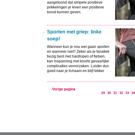
aangetoond dat simpele positieve
prikkelingen je leven een positieve
boost kunnen geven.
Sporten met griep: linke
soep!
Wanneer kun je nou wel gaan sporten
en wanneer niet? Zeker als je fanatiek
bezig bent met hardlopen of fietsen,
kan inspanning met koorts gevaarlijke
complicaties veroorzaken. Luister dus
goed naar je lichaam en blijf lekker
onder de wol in plaats van een rondje
te gaan joggen.
Vorige pagina
29
30
31
32
33
34