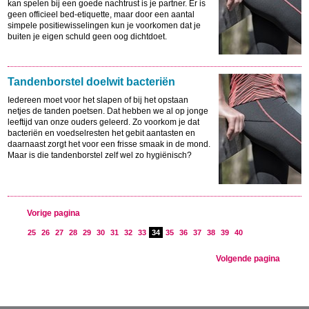
kan spelen bij een goede nachtrust is je partner. Er is
geen officieel bed-etiquette, maar door een aantal
simpele positiewisselingen kun je voorkomen dat je
buiten je eigen schuld geen oog dichtdoet.
Tandenborstel doelwit bacteriën
Iedereen moet voor het slapen of bij het opstaan
netjes de tanden poetsen. Dat hebben we al op jonge
leeftijd van onze ouders geleerd. Zo voorkom je dat
bacteriën en voedselresten het gebit aantasten en
daarnaast zorgt het voor een frisse smaak in de mond.
Maar is die tandenborstel zelf wel zo hygiënisch?
Vorige pagina
25
26
27
28
29
30
31
32
33
34
35
36
37
38
39
40
Volgende pagina