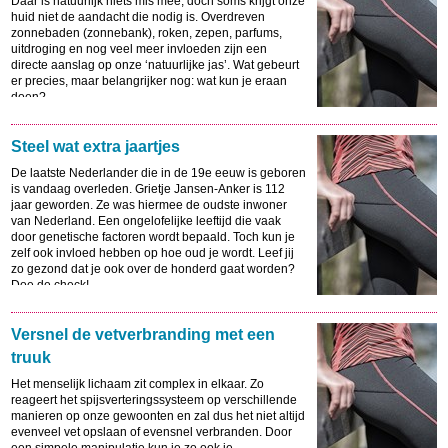
Daar is natuurlijk niets mis mee, doch soms krijgt onze
huid niet de aandacht die nodig is. Overdreven
zonnebaden (zonnebank), roken, zepen, parfums,
uitdroging en nog veel meer invloeden zijn een
directe aanslag op onze ‘natuurlijke jas’. Wat gebeurt
er precies, maar belangrijker nog: wat kun je eraan
doen?
Steel wat extra jaartjes
De laatste Nederlander die in de 19e eeuw is geboren
is vandaag overleden. Grietje Jansen-Anker is 112
jaar geworden. Ze was hiermee de oudste inwoner
van Nederland. Een ongelofelijke leeftijd die vaak
door genetische factoren wordt bepaald. Toch kun je
zelf ook invloed hebben op hoe oud je wordt. Leef jij
zo gezond dat je ook over de honderd gaat worden?
Doe de check!
Versnel de vetverbranding met een
truuk
Het menselijk lichaam zit complex in elkaar. Zo
reageert het spijsverteringssysteem op verschillende
manieren op onze gewoonten en zal dus het niet altijd
evenveel vet opslaan of evensnel verbranden. Door