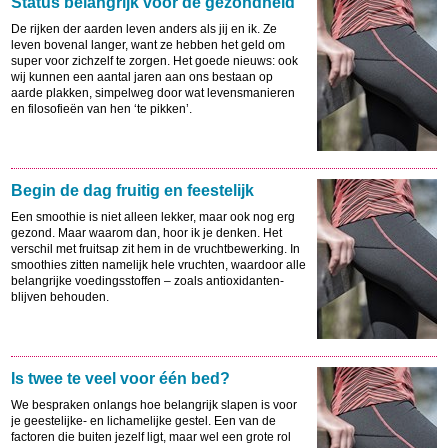
Status belangrijk voor de gezondheid
De rijken der aarden leven anders als jij en ik. Ze
leven bovenal langer, want ze hebben het geld om
super voor zichzelf te zorgen. Het goede nieuws: ook
wij kunnen een aantal jaren aan ons bestaan op
aarde plakken, simpelweg door wat levensmanieren
en filosofieën van hen ‘te pikken’.
Begin de dag fruitig en feestelijk
Een smoothie is niet alleen lekker, maar ook nog erg
gezond. Maar waarom dan, hoor ik je denken. Het
verschil met fruitsap zit hem in de vruchtbewerking. In
smoothies zitten namelijk hele vruchten, waardoor alle
belangrijke voedingsstoffen – zoals antioxidanten-
blijven behouden.
Is twee te veel voor één bed?
We bespraken onlangs hoe belangrijk slapen is voor
je geestelijke- en lichamelijke gestel. Een van de
factoren die buiten jezelf ligt, maar wel een grote rol