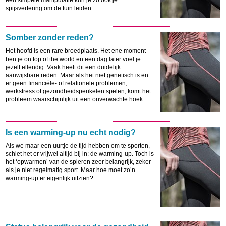
een simpele manipulatie kun je zo ook je
spijsvertering om de tuin leiden.
Somber zonder reden?
Het hoofd is een rare broedplaats. Het ene moment
ben je on top of the world en een dag later voel je
jezelf ellendig. Vaak heeft dit een duidelijk
aanwijsbare reden. Maar als het niet genetisch is en
er geen financiële- of relationele problemen,
werkstress of gezondheidsperikelen spelen, komt het
probleem waarschijnlijk uit een onverwachte hoek.
Is een warming-up nu echt nodig?
Als we maar een uurtje de tijd hebben om te sporten,
schiet het er vrijwel altijd bij in: de warming-up. Toch is
het ‘opwarmen’ van de spieren zeer belangrijk, zeker
als je niet regelmatig sport. Maar hoe moet zo’n
warming-up er eigenlijk uitzien?