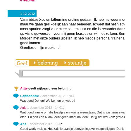
6 reacties
1-12-2012
Vanmiddag Xco en fatburning cycling gedaan. Ik heb me weer mogen we
maar we gaan gelijkdelijk aan naar beneden. Ik weet dat het niet te ha
meer sporten zorgt voor meer spiermassa en die is zwaarder dan vet
op visite geweest en voor mij geen toastjes en wijn deze keer. Ben tro
Morgen met onze ouders uit eten. Ik heb met de personal trainer afgesp
goed komen.
Groetjes en fijn weekend.
Attje
geeft nijlpaard een beloning
Cannondale
2 december 2012 - 0:03
:
Wat goed Dorien! We komen er wel. :-)
Attje
1 december 2012 - 14:01
:
Wat goed van je om die toastjes en wijn te weerstaan. Dat is juist mijn zwakke
eten. En dan kan ik ook echt geen maat houden. Dat jij dat wel kan: grote klas
Ans
1 december 2012 - 1:20
:
Goed werk meisje. Het zal niet aan je doorzettingsvermogen liggen. Dat is bij 