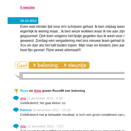
5 reacties
10-12-2012
Even wat minder tijd voor m'n schrijven gehad. Ik ben vrijdag weer 
eigenlijk te weinig maar....ik ben weze wokken waar ik me aan zijn
gegourmet. Ook toen volgens het lijstje gegeten dus ik weet voor meze
geweest. Zondag een vergadering met ons nieuwe team gehad dus niet
Xco en dan als het lukt buiten lopen. Mijn man en kinders zien aan m'n f
heel fijn gevoel. Fijne week allemaal!!!
Roos
en
Attje
geven Roos89 een beloning
anja
11 december 2012 - 6:00
:
Gefeliciteerd, het gaat lekker zo.
Patricia
10 december 2012 - 13:12
:
Gefeliciteerd met je behaalde resultaat, is toch een groot compliment van je m
!
Attje
10 december 2012 - 7:57
: