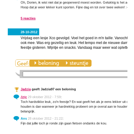
Oh, Dorien, ik wist niet dat je geopereerd moest worden. Gelukkig is het acht
Hoop dat je weer lekker kunt sporten. Fijne dag en tot over twee weken! :-)
5 reacties
28-10-2012
Vrijdag een lesje Xco gevolgd. Voel het goed in m'n taille. Vanochte
ook mee. Was erg gezellig en leuk. Het tempo met de nieuwe dames w
feestje gisteren. Wijntje en snacks. Vandaag maar weer wat opletten.
Jadzia
geeft Jadzia97 een beloning
Attje
29 oktober 2012 - 7:59
:
Toch hardstikke leuk, zo'n feestje? En wat geeft het als je eens lekker uit de ba
houden is dan wanneer je hardnekkig probeert om je overal aan te houden. Zo
belangrijk.
Ans
28 oktober 2012 - 21:22
:
Fijn dat jullie toch je ronde zijn gaan fietsen ondanks de kou.