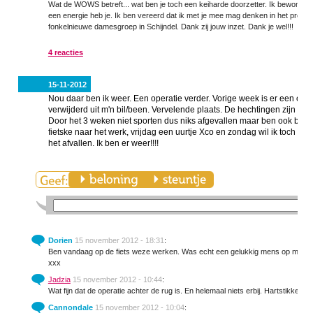
Wat de WOWS betreft... wat ben je toch een keiharde doorzetter. Ik bewonder
een energie heb je. Ik ben vereerd dat ik met je mee mag denken in het proces.
fonkelnieuwe damesgroep in Schijndel. Dank zij jouw inzet. Dank je wel!!!
4 reacties
15-11-2012
Nou daar ben ik weer. Een operatie verder. Vorige week is er een ontst
verwijderd uit m'n bil/been. Vervelende plaats. De hechtingen zijn gist
Door het 3 weken niet sporten dus niks afgevallen maar ben ook blij d
fietske naar het werk, vrijdag een uurtje Xco en zondag wil ik toch w
het afvallen. Ik ben er weer!!!!
Dorien
15 november 2012 - 18:31
:
Ben vandaag op de fiets weze werken. Was echt een gelukkig mens op mn fiets 
xxx
Jadzia
15 november 2012 - 10:44
:
Wat fijn dat de operatie achter de rug is. En helemaal niets erbij. Hartstikke g
Cannondale
15 november 2012 - 10:04
: