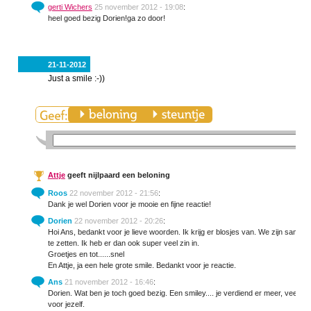
gerti Wichers
25 november 2012 - 19:08
:
heel goed bezig Dorien!ga zo door!
21-11-2012
Just a smile :-))
Attje
geeft nijlpaard een beloning
Roos
22 november 2012 - 21:56
:
Dank je wel Dorien voor je mooie en fijne reactie!
Dorien
22 november 2012 - 20:26
:
Hoi Ans, bedankt voor je lieve woorden. Ik krijg er blosjes van. We zijn s
te zetten. Ik heb er dan ook super veel zin in.
Groetjes en tot......snel
En Attje, ja een hele grote smile. Bedankt voor je reactie.
Ans
21 november 2012 - 16:46
:
Dorien. Wat ben je toch goed bezig. Een smiley.... je verdiend er meer, veel me
voor jezelf.