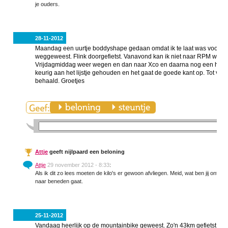
je ouders.
28-11-2012
Maandag een uurtje boddyshape gedaan omdat ik te laat was voor mn
weggeweest. Flink doorgefietst. Vanavond kan ik niet naar RPM want 
Vrijdagmiddag weer wegen en dan naar Xco en daarna nog een half uu
keurig aan het lijstje gehouden en het gaat de goede kant op. Tot vri
behaald. Groetjes
Attje
geeft nijlpaard een beloning
Attje
29 november 2012 - 8:33
:
Als ik dit zo lees moeten de kilo's er gewoon afvliegen. Meid, wat ben jij ontzet
naar beneden gaat.
25-11-2012
Vandaag heerlijk op de mountainbike geweest. Zo'n 43km gefietst. Het