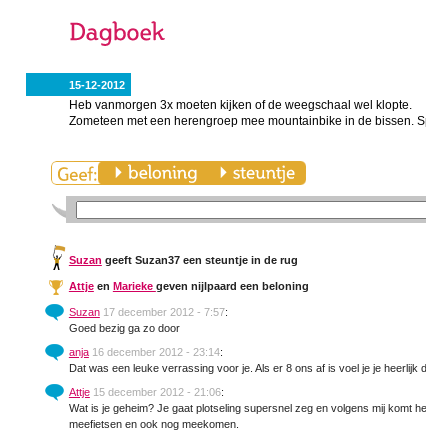
15-12-2012
Heb vanmorgen 3x moeten kijken of de weegschaal wel klopte.
Zometeen met een herengroep mee mountainbike in de bissen. Span
Suzan
geeft Suzan37 een steuntje in de rug
Attje
en
Marieke
geven nijlpaard een beloning
Suzan
17 december 2012 - 7:57
:
Goed bezig ga zo door
anja
16 december 2012 - 23:14
:
Dat was een leuke verrassing voor je. Als er 8 ons af is voel je je heerlijk denk 
Attje
15 december 2012 - 21:06
:
Wat is je geheim? Je gaat plotseling supersnel zeg en volgens mij komt het nie
meefietsen en ook nog meekomen.