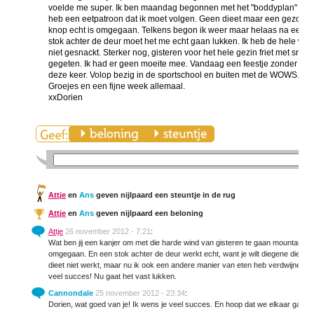
voelde me super. Ik ben maandag begonnen met het "boddyplan" van d
heb een eetpatroon dat ik moet volgen. Geen dieet maar een gezonde le
knop echt is omgegaan. Telkens begon ik weer maar helaas na een p
stok achter de deur moet het me echt gaan lukken. Ik heb de hele we
niet gesnackt. Sterker nog, gisteren voor het hele gezin friet met sna
gegeten. Ik had er geen moeite mee. Vandaag een feestje zonder geba
deze keer. Volop bezig in de sportschool en buiten met de WOWS. Ik w
Groejes en een fijne week allemaal.
xxDorien
Attje
en
Ans
geven nijlpaard een steuntje in de rug
Attje
en
Ans
geven nijlpaard een beloning
Attje
26 november 2012 - 7:21
:
Wat ben jij een kanjer om met die harde wind van gisteren te gaan mountainbiken
omgegaan. En een stok achter de deur werkt echt, want je wilt diegene die je be
dieet niet werkt, maar nu ik ook een andere manier van eten heb verdwijnen d
veel succes! Nu gaat het vast lukken.
Cannondale
25 november 2012 - 23:34
:
Dorien, wat goed van je! Ik wens je veel succes. En hoop dat we elkaar gauw