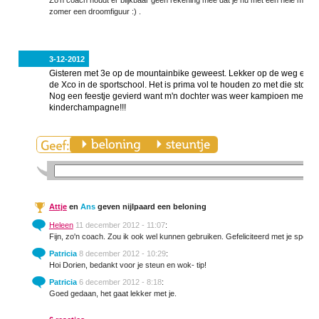
Zo'n coach houdt er blijkbaar geen rekening mee dat je nu met een hele mass
zomer een droomfiguur :) .
3-12-2012
Gisteren met 3e op de mountainbike geweest. Lekker op de weg en do
de Xco in de sportschool. Het is prima vol te houden zo met die stok (l
Nog een feestje gevierd want m'n dochter was weer kampioen met ho
kinderchampagne!!!
Attje
en
Ans
geven nijlpaard een beloning
Heleen
11 december 2012 - 11:07
:
Fijn, zo'n coach. Zou ik ook wel kunnen gebruiken. Gefeliciteerd met je sporti
Patricia
8 december 2012 - 10:29
:
Hoi Dorien, bedankt voor je steun en wok- tip!
Patricia
6 december 2012 - 8:18
:
Goed gedaan, het gaat lekker met je.