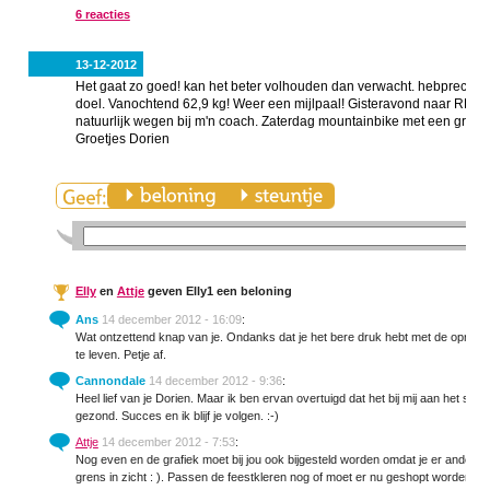
6 reacties
13-12-2012
Het gaat zo goed! kan het beter volhouden dan verwacht. hebprecies v
doel. Vanochtend 62,9 kg! Weer een mijlpaal! Gisteravond naar RPM 
natuurlijk wegen bij m'n coach. Zaterdag mountainbike met een groep
Groetjes Dorien
Elly
en
Attje
geven Elly1 een beloning
Ans
14 december 2012 - 16:09
:
Wat ontzettend knap van je. Ondanks dat je het bere druk hebt met de opri
te leven. Petje af.
Cannondale
14 december 2012 - 9:36
:
Heel lief van je Dorien. Maar ik ben ervan overtuigd dat het bij mij aan het sno
gezond. Succes en ik blijf je volgen. :-)
Attje
14 december 2012 - 7:53
:
Nog even en de grafiek moet bij jou ook bijgesteld worden omdat je er anders 
grens in zicht : ). Passen de feestkleren nog of moet er nu geshopt worden vo