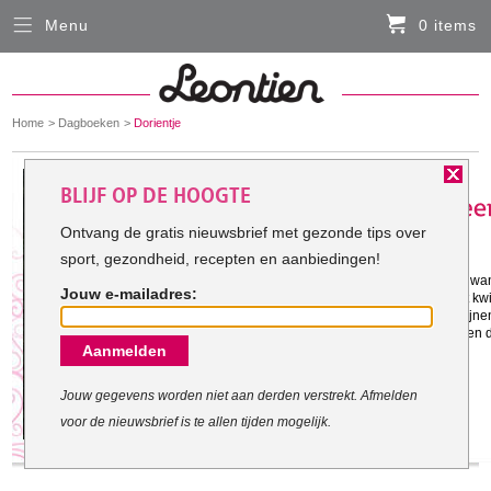
Menu
0 items
Sluiten
Er zitten momenteel geen artikelen in de
winkelmand
You
Home
Dagboeken
Dorientje
HARDLOOPKLEDING
are
here:
Het doel van Dorientje:
BLIJF OP DE HOOGTE
FIETSKLEDING
Ontvang de gratis nieuwsbrief met gezonde tips over
sport, gezondheid, recepten en aanbiedingen!
Gestart met mijn doel: 7-10-2011
SERVICE
Samen met jullie mijn doel bereiken want
Jouw e-mailadres:
den te worden maar gewoon wat vet kwij
Inloggen
sporten zou niet verkeerd zijn. Niet lijnen
voor m'n eigen gevoel. Ik wil laten zien 
Aanmelden
Contact- en adresgegevens
Levertijd, retourneren, ruilen
Jouw gegevens worden niet aan derden verstrekt. Afmelden
voor de nieuwsbrief is te allen tijden mogelijk.
Algemene voorwaarden