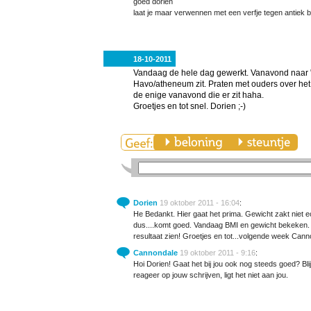
goed dorien
laat je maar verwennen met een verfje tegen antiek 
18-10-2011
Vandaag de hele dag gewerkt. Vanavond naar "o
Havo/atheneum zit. Praten met ouders over het 
de enige vanavond die er zit haha.
Groetjes en tot snel. Dorien ;-)
Dorien
19 oktober 2011 - 16:04
:
He Bedankt. Hier gaat het prima. Gewicht zakt niet 
dus....komt goed. Vandaag BMI en gewicht bekeken. 
resultaat zien! Groetjes en tot...volgende week Cann
Cannondale
19 oktober 2011 - 9:16
:
Hoi Dorien! Gaat het bij jou ook nog steeds goed? Bl
reageer op jouw schrijven, ligt het niet aan jou.