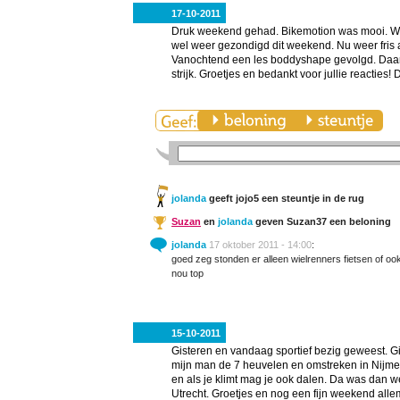
17-10-2011
Druk weekend gehad. Bikemotion was mooi. Wat s
wel weer gezondigd dit weekend. Nu weer fris 
Vanochtend een les boddyshape gevolgd. Daarn
strijk. Groetjes en bedankt voor jullie reacties! 
jolanda
geeft jojo5 een steuntje in de rug
Suzan
en
jolanda
geven Suzan37 een beloning
jolanda
17 oktober 2011 - 14:00
:
goed zeg stonden er alleen wielrenners fietsen of ook
nou top
15-10-2011
Gisteren en vandaag sportief bezig geweest.
mijn man de 7 heuvelen en omstreken in Nijmege
en als je klimt mag je ook dalen. Da was dan w
Utrecht. Groetjes en nog een fijn weekend alle