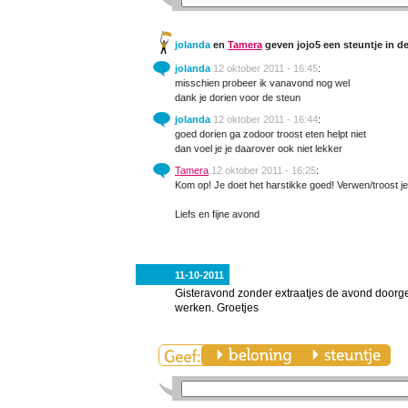
jolanda
en
Tamera
geven jojo5 een steuntje in d
jolanda
12 oktober 2011 - 16:45
:
misschien probeer ik vanavond nog wel
dank je dorien voor de steun
jolanda
12 oktober 2011 - 16:44
:
goed dorien ga zodoor troost eten helpt niet
dan voel je je daarover ook niet lekker
Tamera
12 oktober 2011 - 16:25
:
Kom op! Je doet het harstikke goed! Verwen/troost jez
Liefs en fijne avond
11-10-2011
Gisteravond zonder extraatjes de avond doorg
werken. Groetjes