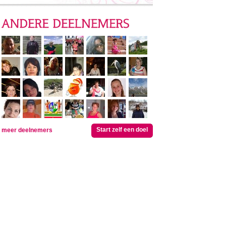
Start zelf een doel
meer deelnemers