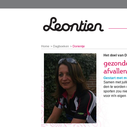
You
Home
Dagboeken
Dorientje
are
here:
Het doel van D
Gestart met mi
Samen met julli
den te worden 
sporten zou niet
voor m'n eigen g