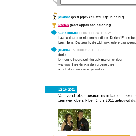
jolanda
geeft jojo5 een steuntje in de rug
Dorien
geeft oppas een beloning
Cannondale
14 oktober 2011 - 9:24
:
Laat je daardoor niet ontmoedigen, Dorien! En probee
kan. Haha! Dat zeg ik, die zich ook iedere dag weegt.
jolanda
13 oktober 2011 - 19:27
:
dorien
je moet je inderdaad niet gek maken er door
wat voor thee drink jij dan groene thee
ik ook door jou steun ga zodoor
12-10-2011
Vanavond lekker gesport, nu in bad en lekker op
zien wie ik ben. Ik ben 1 juni 2011 getrouwd du