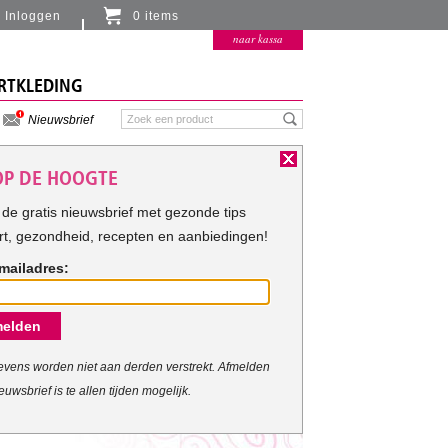
Inloggen
0 items
Er zitten momenteel geen artikelen in de
naar kassa
winkelmand
RTKLEDING
Nieuwsbrief
 OP DE HOOGTE
de gratis nieuwsbrief met gezonde tips
rt, gezondheid, recepten en aanbiedingen!
mailadres:
elden
vens worden niet aan derden verstrekt. Afmelden
euwsbrief is te allen tijden mogelijk.