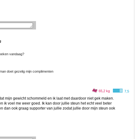
g
tzoeken vandaag?
je man doet gezelig mijn complimenten
65,2 kg
7,5
t mijn gewicht schommeld en ik laat met daardoor niet gek maken.
 ik voel me weer goed. Ik kan door jullie steun het echt veel beter
n dan ook graag supporter van jullie zodat jullie door mijn steun ook