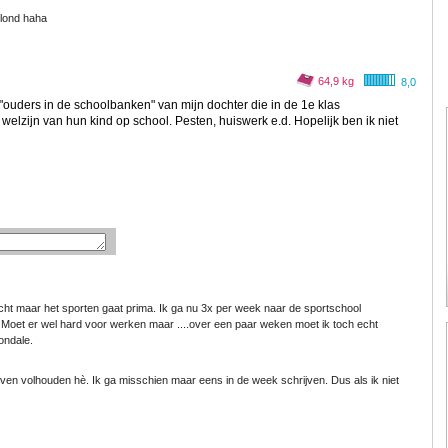
blond haha
64,9 kg
8,0
uders in de schoolbanken" van mijn dochter die in de 1e klas
welzijn van hun kind op school. Pesten, huiswerk e.d. Hopelijk ben ik niet
echt maar het sporten gaat prima. Ik ga nu 3x per week naar de sportschool
Moet er wel hard voor werken maar ....over een paar weken moet ik toch echt
ondale.
ijven volhouden hè. Ik ga misschien maar eens in de week schrijven. Dus als ik niet