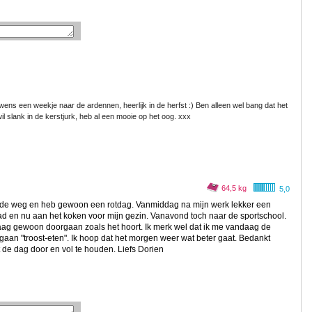
ens een weekje naar de ardennen, heerlijk in de herfst :) Ben alleen wel bang dat het
wil slank in de kerstjurk, heb al een mooie op het oog. xxx
64,5 kg
5,0
 in de weg en heb gewoon een rotdag. Vanmiddag na mijn werk lekker een
d en nu aan het koken voor mijn gezin. Vanavond toch naar de sportschool.
daag gewoon doorgaan zoals het hoort. Ik merk wel dat ik me vandaag de
 gaan "troost-eten". Ik hoop dat het morgen weer wat beter gaat. Bedankt
t de dag door en vol te houden. Liefs Dorien