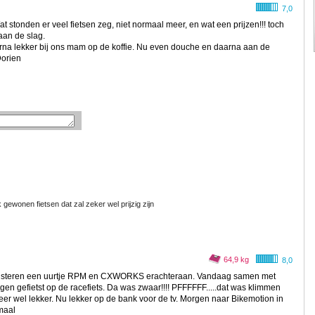
7,0
tonden er veel fietsen zeg, niet normaal meer, en wat een prijzen!!! toch
aan de slag.
a lekker bij ons mam op de koffie. Nu even douche en daarna aan de
Dorien
 gewonen fietsen dat zal zeker wel prijzig zijn
64,9 kg
8,0
 Gisteren een uurtje RPM en CXWORKS erachteraan. Vandaag samen met
n gefietst op de racefiets. Da was zwaar!!!! PFFFFFF.....dat was klimmen
eer wel lekker. Nu lekker op de bank voor de tv. Morgen naar Bikemotion in
maal