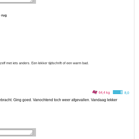
e rug
elf met iets anders. Een lekker tijdschrift of een warm bad.
64,4 kg
8,0
ebracht. Ging goed. Vanochtend toch weer afgevallen. Vandaag lekker