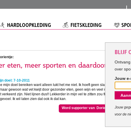
HARDLOOPKLEDING
FIETSKLEDING
SPO
BLIJF
orientje:
Ontvang 
over spo
Jouw e-
jn doel: 7-10-2011
e mijn doel bereiken want alleen lukt het me niet. Ik hoeft geen slanke
maar gewoon wat vet kwijt door gezonder eten, geen wijn en veel meer
 verkeerd zijn. Niet lijnen dus!! Lekkerder in mijn vel te zitten zou fijn zijn
Aanm
evoel. Ik wil laten zien dat ook ik dat kan.
Jouw gege
Word supporter van Dorientje
voor de ni