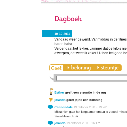
19-10-2011
Vandaag weer gewerkt. Vanmiddag in de fitness
haren haha.
Verder gaat het lekker. Jammer dat de kilo's ni
afwerpen, dat weet ik zeker!! Ik ben kei goed bezi
Esther
geeft een steuntje in de rug
jolanda
geeft jojo5 een beloning
Cannondale
19 oktober 2011 - 19:26
:
Misschien gaat het langzamer omdat je veeeel minde
Sinterklaas ofzo?
jolanda
19 oktober 2011 - 16:17
: