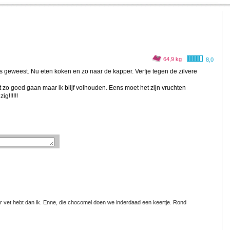
64,9 kg
8,0
 geweest. Nu eten koken en zo naar de kapper. Verfje tegen de zilvere
et zo goed gaan maar ik blijf volhouden. Eens moet het zijn vruchten
g!!!!!!
r vet hebt dan ik. Enne, die chocomel doen we inderdaad een keertje. Rond