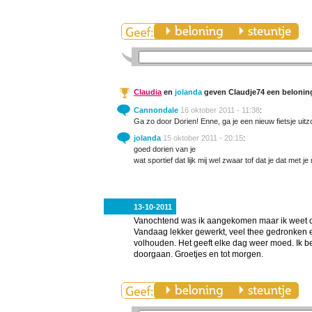
Claudia
en
jolanda
geven Claudje74 een belonin
Cannondale
16 oktober 2011 - 11:38
:
Ga zo door Dorien! Enne, ga je een nieuw fietsje ui
jolanda
15 oktober 2011 - 20:15
:
goed dorien van je
wat sportief dat lijk mij wel zwaar tof dat je dat met 
13-10-2011
Vanochtend was ik aangekomen maar ik weet da
Vandaag lekker gewerkt, veel thee gedronken en
volhouden. Het geeft elke dag weer moed. Ik be
doorgaan. Groetjes en tot morgen.