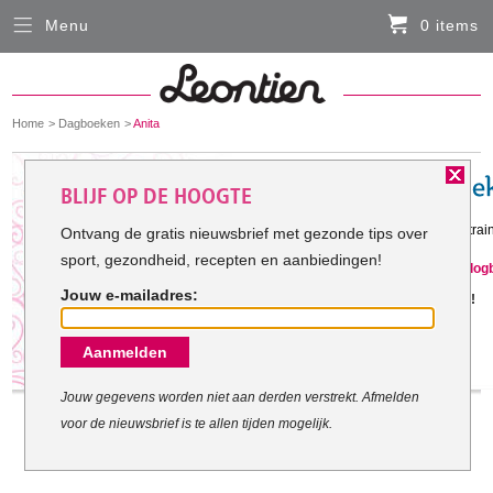
Menu
0 items
Sluiten
Er zitten momenteel geen artikelen in de
winkelmand
You
Home
Dagboeken
Anita
HARDLOOPKLEDING
are
here:
BLIJF OP DE HOOGTE
FIETSKLEDING
Gestart op: 15-9-2011
Ik wil volgend jaar slank en goed getra
Ontvang de gratis nieuwsbrief met gezonde tips over
sport, gezondheid, recepten en aanbiedingen!
SERVICE
Anita is gestopt met haar trainingslo
Jouw e-mailadres:
Jammer, maar geef het niet op!
Inloggen
Aanmelden
Contact- en adresgegevens
Levertijd, retourneren, ruilen
Jouw gegevens worden niet aan derden verstrekt. Afmelden
voor de nieuwsbrief is te allen tijden mogelijk.
Algemene voorwaarden