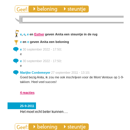
e
,
e
,
e
en
Esther
geven Anita een steuntje in de rug
e
en
e
geven Anita een beloning
e
30 september 2022 - 17:50
:
e
e
30 september 2022 - 17:50
:
e
Marijke Cordemeyer
27 september 2011 - 13:10
:
Goed bezig Anita, ik zou me ook inschrijven voor de Mont Ventoux op 1-9-2012! 
takken. Heel veel succes!
4 reacties
25-9-2011
Het moet echt beter kunnen.....