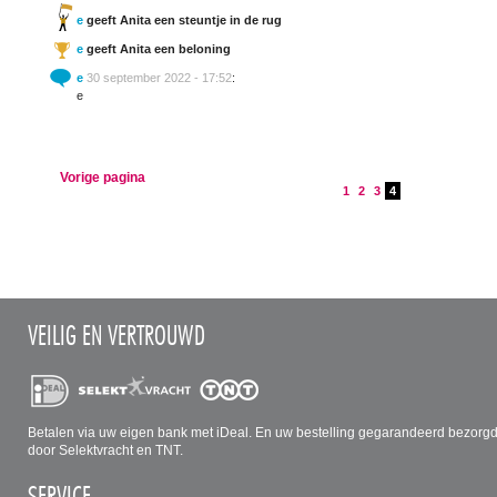
e
geeft Anita een steuntje in de rug
e
geeft Anita een beloning
e
30 september 2022 - 17:52
:
e
Vorige pagina
1
2
3
4
VEILIG EN VERTROUWD
Betalen via uw eigen bank met iDeal. En uw bestelling gegarandeerd bezorg
door Selektvracht en TNT.
SERVICE