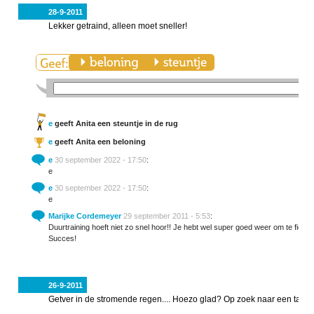
28-9-2011
Lekker getraind, alleen moet sneller!
e
geeft Anita een steuntje in de rug
e
geeft Anita een beloning
e
30 september 2022 - 17:50
:
e
e
30 september 2022 - 17:50
:
e
Marijke Cordemeyer
29 september 2011 - 5:53
:
Duurtraining hoeft niet zo snel hoor!! Je hebt wel super goed weer om te fietse
Succes!
26-9-2011
Getver in de stromende regen.... Hoezo glad? Op zoek naar een tacx t