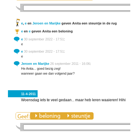
e
,
e
en
Jeroen en Marijke
geven Anita een steuntje in de rug
e
en
e
geven Anita een beloning
e
30 september 2022 - 17:51
:
e
e
30 september 2022 - 17:51
:
e
Jeroen en Marijke
26 september 2011 - 16:06
:
He Anita... goed bezig zeg!
wanneer gaan we dan volgend jaar?
11-4-2011
Woensdag iets te veel gedaan... maar heb leren waaieren! Hihi