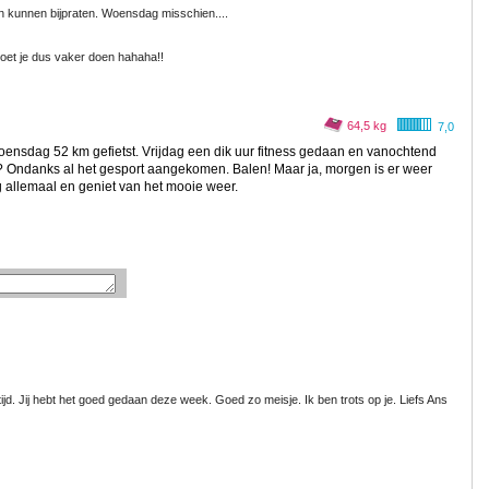
 kunnen bijpraten. Woensdag misschien....
Moet je dus vaker doen hahaha!!
64,5 kg
7,0
nsdag 52 km gefietst. Vrijdag een dik uur fitness gedaan en vanochtend
? Ondanks al het gesport aangekomen. Balen! Maar ja, morgen is er weer
g allemaal en geniet van het mooie weer.
tijd. Jij hebt het goed gedaan deze week. Goed zo meisje. Ik ben trots op je. Liefs Ans