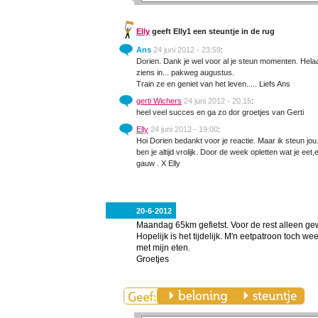
Elly
geeft Elly1 een steuntje in de rug
Ans
24 juni 2012 - 23:59
:
Dorien. Dank je wel voor al je steun momenten. Hel
ziens in... pakweg augustus.
Train ze en geniet van het leven..... Liefs Ans
gerti Wichers
24 juni 2012 - 20:15
:
heel veel succes en ga zo dor groetjes van Gerti
Elly
24 juni 2012 - 19:00
:
Hoi Dorien bedankt voor je reactie. Maar ik steun jou.
ben je altijd vrolijk. Door de week opletten wat je ee
gauw . X Elly
20-6-2012
Maandag 65km gefietst. Voor de rest alleen gewe
Hopelijk is het tijdelijk. M'n eetpatroon toch wee
met mijn eten.
Groetjes