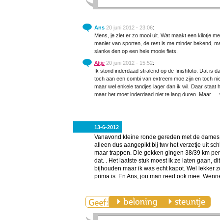
Ans
20 juni 2012 - 23:06
:
Mens, je ziet er zo mooi uit. Wat maakt een kilotje 
manier van sporten, de rest is me minder bekend, maa
slanke den op een hele mooie fiets.
Attje
20 juni 2012 - 15:52
:
Ik stond inderdaad stralend op de finishfoto. Dat is
toch aan een combi van extreem moe zijn en toch niet 
maar wel enkele tandjes lager dan ik wil. Daar staat
maar het moet inderdaad niet te lang duren. Maar.....
13-6-2012
Vanavond kleine ronde gereden met de dames. Ik
alleen dus aangepikt bij twv het verzetje uit schi
maar trappen. Die gekken gingen 38/39 km per 
dat. . Het laatste stuk moest ik ze laten gaan, d
bijhouden maar ik was echt kapot. Wel lekker z
prima is. En Ans, jou man reed ook mee. Wenne 