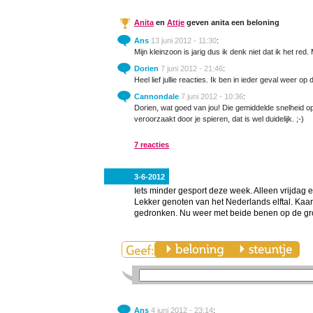
Anita
en
Attje
geven anita een beloning
Ans
13 juni 2012 - 11:30
:
Mijn kleinzoon is jarig dus ik denk niet dat ik het red.
Dorien
7 juni 2012 - 21:46
:
Heel lief jullie reacties. Ik ben in ieder geval weer op
Cannondale
7 juni 2012 - 10:36
:
Dorien, wat goed van jou! Die gemiddelde snelheid op 
veroorzaakt door je spieren, dat is wel duidelijk. ;-)
7 reacties
3-6-2012
Iets minder gesport deze week. Alleen vrijdag 
Lekker genoten van het Nederlands elftal. Kaa
gedronken. Nu weer met beide benen op de gr
Ans
4 juni 2012 - 23:14
: