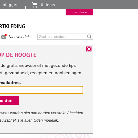
Inloggen
0 items
Er zitten momenteel geen artikelen in de
naar kassa
winkelmand
RTKLEDING
Nieuwsbrief
 OP DE HOOGTE
de gratis nieuwsbrief met gezonde tips
rt, gezondheid, recepten en aanbiedingen!
mailadres:
elden
vens worden niet aan derden verstrekt. Afmelden
euwsbrief is te allen tijden mogelijk.