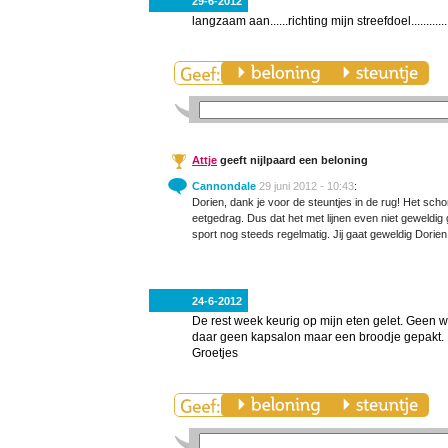
29-6-2012
langzaam aan......richting mijn streefdoel..............
Attje
geeft nijlpaard een beloning
Cannondale
29 juni 2012 - 10:43
:
Dorien, dank je voor de steuntjes in de rug! Het sc
eetgedrag. Dus dat het met lijnen even niet geweldig 
sport nog steeds regelmatig. Jij gaat geweldig Dorien
24-6-2012
De rest week keurig op mijn eten gelet. Geen 
daar geen kapsalon maar een broodje gepakt. 
Groetjes