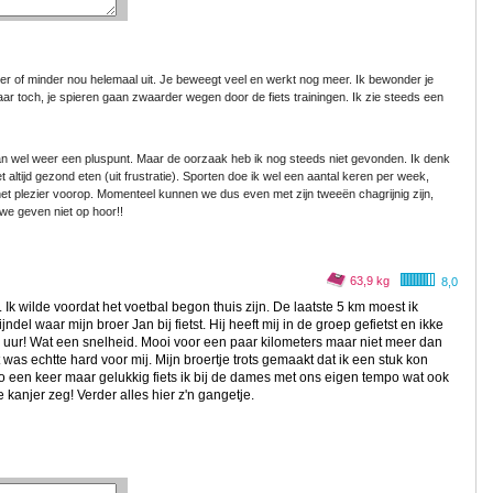
meer of minder nou helemaal uit. Je beweegt veel en werkt nog meer. Ik bewonder je
r toch, je spieren gaan zwaarder wegen door de fiets trainingen. Ik zie steeds een
 dan wel weer een pluspunt. Maar de oorzaak heb ik nog steeds niet gevonden. Ik denk
altijd gezond eten (uit frustratie). Sporten doe ik wel een aantal keren per week,
 het plezier voorop. Momenteel kunnen we dus even met zijn tweeën chagrijnig zijn,
.we geven niet op hoor!!
63,9 kg
8,0
 wilde voordat het voetbal begon thuis zijn. De laatste 5 km moest ik
jndel waar mijn broer Jan bij fietst. Hij heeft mij in de groep gefietst en ikke
uur! Wat een snelheid. Mooi voor een paar kilometers maar niet meer dan
it was echtte hard voor mij. Mijn broertje trots gemaakt dat ik een stuk kon
o een keer maar gelukkig fiets ik bij de dames met ons eigen tempo wat ook
kanjer zeg! Verder alles hier z'n gangetje.