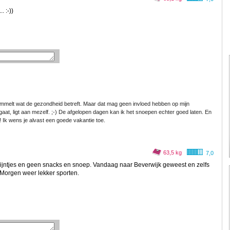
. :-))
hommelt wat de gezondheid betreft. Maar dat mag geen invloed hebben op mijn
gaat, ligt aan mezelf. ;-) De afgelopen dagen kan ik het snoepen echter goed laten. En
! Ik wens je alvast een goede vakantie toe.
63,5 kg
7,0
wijntjes en geen snacks en snoep. Vandaag naar Beverwijk geweest en zelfs
Morgen weer lekker sporten.