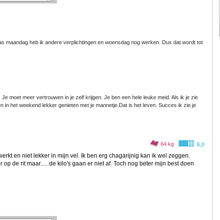
aas maandag heb ik andere verplichtingen en woensdag nog werken. Dus dat wordt tot
 Je moet meer vertrouwen in je zelf krijgen. Je ben een hele leuke meid. Als ik je zie
t,en in het weekend lekker genieten met je mannetje.Dat is het leven. Succes ik zie je
64 kg
6,0
rkt en niet lekker in mijn vel. Ik ben erg chagarijnig kan ik wel zeggen.
r op de rit maar......de kilo's gaan er niet af. Toch nog beter mijn best doen