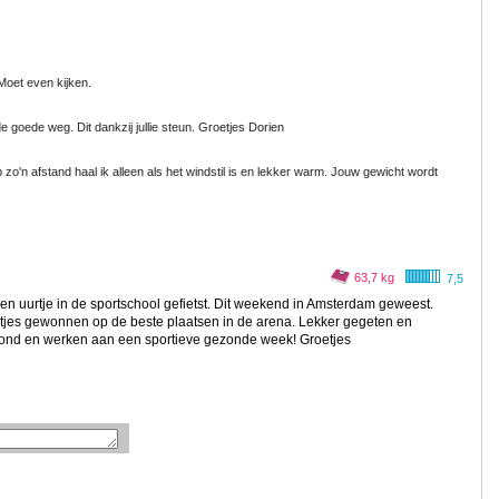
 Moet even kijken.
 de goede weg. Dit dankzij jullie steun. Groetjes Dorien
zo'n afstand haal ik alleen als het windstil is en lekker warm. Jouw gewicht wordt
63,7 kg
7,5
een uurtje in de sportschool gefietst. Dit weekend in Amsterdam geweest.
rtjes gewonnen op de beste plaatsen in de arena. Lekker gegeten en
ond en werken aan een sportieve gezonde week! Groetjes