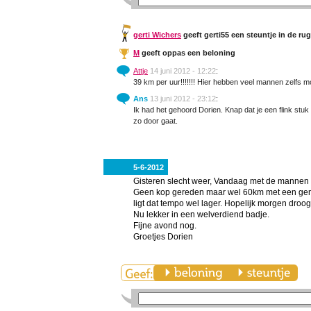
gerti Wichers
geeft gerti55 een steuntje in de rug
M
geeft oppas een beloning
Attje
14 juni 2012 - 12:22
:
39 km per uur!!!!!!! Hier hebben veel mannen zelfs moe
Ans
13 juni 2012 - 23:12
:
Ik had het gehoord Dorien. Knap dat je een flink stuk m
zo door gaat.
5-6-2012
Gisteren slecht weer, Vandaag met de mannen m
Geen kop gereden maar wel 60km met een gemi
ligt dat tempo wel lager. Hopelijk morgen droo
Nu lekker in een welverdiend badje.
Fijne avond nog.
Groetjes Dorien