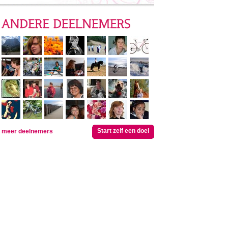
Start zelf een doel
meer deelnemers