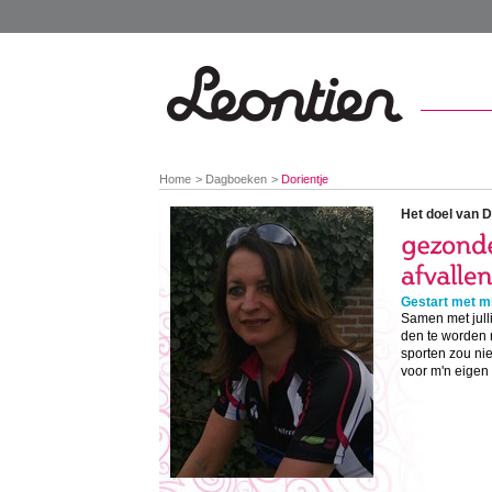
You
Home
Dagboeken
Dorientje
are
here:
Het doel van D
Gestart met mi
Samen met julli
den te worden 
sporten zou niet
voor m'n eigen g