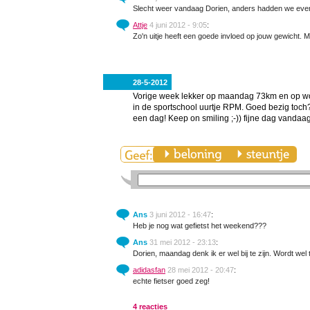
Slecht weer vandaag Dorien, anders hadden we even
Attje
4 juni 2012 - 9:05
:
Zo'n uitje heeft een goede invloed op jouw gewicht. 
28-5-2012
Vorige week lekker op maandag 73km en op woe
in de sportschool uurtje RPM. Goed bezig toch
een dag! Keep on smiling ;-)) fijne dag vandaa
Ans
3 juni 2012 - 16:47
:
Heb je nog wat gefietst het weekend???
Ans
31 mei 2012 - 23:13
:
Dorien, maandag denk ik er wel bij te zijn. Wordt wel 
adidasfan
28 mei 2012 - 20:47
:
echte fietser goed zeg!
4 reacties