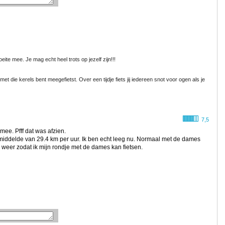
ite mee. Je mag echt heel trots op jezelf zijn!!!
et die kerels bent meegefietst. Over een tijdje fiets jij iedereen snot voor ogen als je
7,5
ee. Pfff dat was afzien.
ddelde van 29.4 km per uur. Ik ben echt leeg nu. Normaal met de dames
g weer zodat ik mijn rondje met de dames kan fietsen.