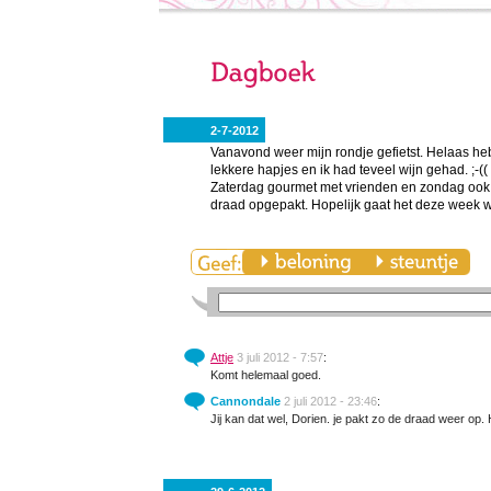
2-7-2012
Vanavond weer mijn rondje gefietst. Helaas he
lekkere hapjes en ik had teveel wijn gehad. ;-(( 
Zaterdag gourmet met vrienden en zondag ook n
draad opgepakt. Hopelijk gaat het deze week 
Attje
3 juli 2012 - 7:57
:
Komt helemaal goed.
Cannondale
2 juli 2012 - 23:46
:
Jij kan dat wel, Dorien. je pakt zo de draad weer op. 