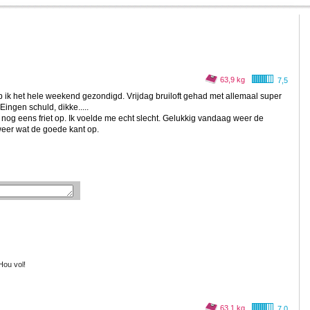
63,9 kg
7,5
b ik het hele weekend gezondigd. Vrijdag bruiloft gehad met allemaal super
Eingen schuld, dikke.....
og eens friet op. Ik voelde me echt slecht. Gelukkig vandaag weer de
weer wat de goede kant op.
Hou vol!
63,1 kg
7,0