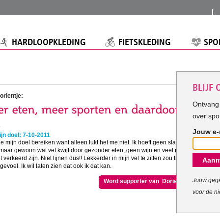
HARDLOOPKLEDING
FIETSKLEDING
SPO
BLIJF
orientje:
Ontvang 
over spo
Jouw e-
jn doel: 7-10-2011
e mijn doel bereiken want alleen lukt het me niet. Ik hoeft geen slanke
maar gewoon wat vet kwijt door gezonder eten, geen wijn en veel meer
 verkeerd zijn. Niet lijnen dus!! Lekkerder in mijn vel te zitten zou fijn zijn
Aanm
evoel. Ik wil laten zien dat ook ik dat kan.
Jouw gege
Word supporter van Dorientje
voor de ni