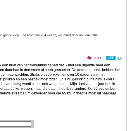
 de goede weg. Een halve kilo in 4 weken, wie maalt daar nou om haha.
71,4 kg
6,0
 een brief van het ziekenhuis gehad dat ik met een urgentie naar een
ek en daar had in december al heen gemoeten. De andere dokters hebben het
 langer mag wachten. Straks bloedprikken en over 10 dagen naar het
et prikken en een bezoek moet zitten. Er is nu gelukkig bijna niks lekkers
ie verleiding wordt straks ook weer minder. Mijn doel voor dit jaar heb ik
aar graag 65 kg. wegen, maar die datum heb ik veranderd. Op 26 september
 nieuwe streefdatum geworden voor die 65 kg. In theorie moet dit haalbaar