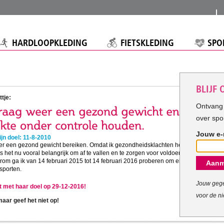
HARDLOOPKLEDING
FIETSKLEDING
SPO
BLIJF
tje:
Ontvang 
over spo
Jouw e-
jn doel: 11-8-2010
eer een gezond gewicht bereiken. Omdat ik gezondheidsklachten heb
is het nu vooral belangrijk om af te vallen en te zorgen voor voldoende
om ga ik van 14 februari 2015 tot 14 februari 2016 proberen om elke
Aanm
sporten.
Jouw gege
pt met haar doel op 29-12-2016!
voor de ni
ar geef het niet op!