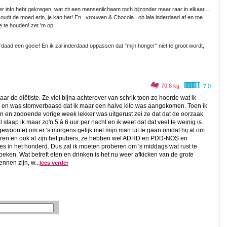
er info hebt gekregen, wat zit een mensenlichaam toch bijzonder maar raar in elkaar....
udt de moed erin, je kan het! En.. vrouwen & Chocola...oh lala inderdaad af en toe
je te houden! zet 'm op
derdaad een goeie! En ik zal inderdaad oppassen dat "mijn honger" niet te groot wordt,
70,8 kg
7,0
r de diëtiste. Ze viel bijna achterover van schrik toen ze hoorde wat ik
 en was stomverbaasd dat ik maar een halve kilo was aangekomen. Toen ik
en en zodoende vorige week lekker was uitgerust zei ze dat dat de oorzaak
aap ik maar zo'n 5 á 6 uur per nacht en ik weet dat dat veel te weinig is.
gewoonte) om er 's morgens gelijk met mijn man uit te gaan omdat hij al om
eren en ook al zijn het pubers, ze hebben wel ADHD en PDD-NOS en
s in het honderd. Dus zal ik moeten proberen om 's middags wat rust te
zoeken. Wat betreft eten en drinken is het nu weer afkicken van de grote
nnen zijn, w...
lees verder