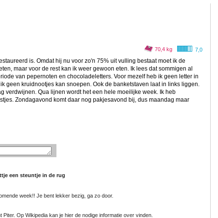
70,4 kg
7,0
estaureerd is. Omdat hij nu voor zo'n 75% uit vulling bestaat moet ik de
ten, maar voor de rest kan ik weer gewoon eten. Ik lees dat sommigen al
periode van pepernoten en chocoladeletters. Voor mezelf heb ik geen letter in
 ik geen kruidnootjes kan snoepen. Ook de banketstaven laat in links liggen.
ag verdwijnen. Qua lijnen wordt het een hele moeilijke week. Ik heb
estjes. Zondagavond komt daar nog pakjesavond bij, dus maandag maar
tje een steuntje in de rug
mende week!! Je bent lekker bezig, ga zo door.
 Piter. Op Wikipedia kan je hier de nodige informatie over vinden.