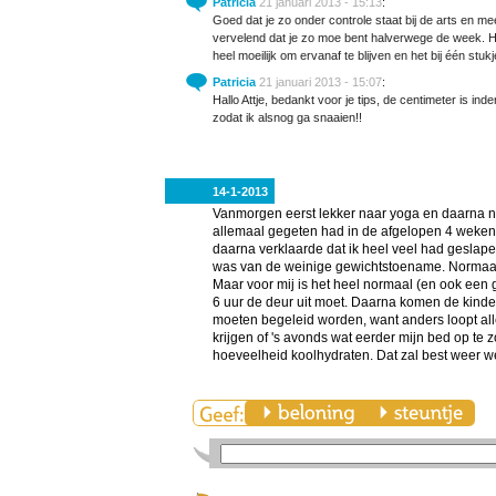
Patricia
21 januari 2013 - 15:13
:
Goed dat je zo onder controle staat bij de arts en me
vervelend dat je zo moe bent halverwege de week. Ho
heel moeilijk om ervanaf te blijven en het bij één stuk
Patricia
21 januari 2013 - 15:07
:
Hallo Attje, bedankt voor je tips, de centimeter is in
zodat ik alsnog ga snaaien!!
14-1-2013
Vanmorgen eerst lekker naar yoga en daarna naa
allemaal gegeten had in de afgelopen 4 weken
daarna verklaarde dat ik heel veel had geslap
was van de weinige gewichtstoename. Normaal sl
Maar voor mij is het heel normaal (en ook een 
6 uur de deur uit moet. Daarna komen de kind
moeten begeleid worden, want anders loopt alle
krijgen of 's avonds wat eerder mijn bed op te 
hoeveelheid koolhydraten. Dat zal best weer we