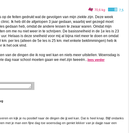
70,6 kg
7,5
s op de feiten gedrukt wat de gevolgen van mijn ziekte zijn. Deze week
t clinic. Ik heb dit de afgelopen 3 jaar gedaan, waarbij wel gezegd moet
5e les gedaan heb, omdat de andere lessen te zwaar waren. Omdat mijn
oten om me nu niet weer in te schrijven. De basissnelheid in de 1e les is 23
r uur. Helaas is deze snelheid voor mij al bijna niet meer te doen en omdat
0 km. per les (alleen de 5e les is 25 km. met enkele beklimmingen) heb ik
 ik het ook vind.
en van de dingen die ik nog wel kan en niets meer uitstellen. Woensdag is
ele dag naar school moeten gaan we met zijn tweeën...
lees verder
rug
iveren en kijk je nu positief naar de dingen die jij wel kan. Dat is heel knap. Blijf ondanks
amen met je man een fijne dag toe woensdag en geniet lekker van je dagje naar een