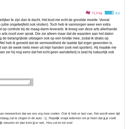
71,3 kg
8,0
ilijker te zijn dan ik dacht. Het kost me echt de grootste moeite. Vooral
n jullie ongetwijfeld ook vinden). Toch heb ik vanmorgen weer een extra
t op controle bij de maag-darm-leverarts. Ik kreeg van deze arts allerhande
 arts nooit over sprak. Die zei alleen maar dat de waarden aan het dalen
g de belangrijkste uitslagen ook op een briefje mee, zodat ik straks op
Wel heb ik gemeld dat de vermoeidheid de laatste tijd erger geworden is.
 van de week niets meer uit mijn handen (ook niet sporten). Hij maakte me
man zei hij nog eens dat het echt geen aanstellerij is (wat hij natuurlijk ook
an meewerken dat we ons erg moe voelen. Ook ik heb er last van. Het wordt weer tijd
daag zat te zingen in de auto :-)). Hopelijk snapt iedereen om je heen dat jij je voelt
jk steunen en dan kom jij er wel.. Hou vol en tot snel