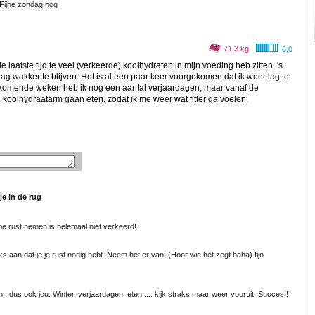
 Fijne zondag nog
71,3 kg
6,0
e laatste tijd te veel (verkeerde) koolhydraten in mijn voeding heb zitten. 's
g wakker te blijven. Het is al een paar keer voorgekomen dat ik weer lag te
 komende weken heb ik nog een aantal verjaardagen, maar vanaf de
 koolhydraatarm gaan eten, zodat ik me weer wat fitter ga voelen.
je in de rug
toe rust nemen is helemaal niet verkeerd!
iks aan dat je je rust nodig hebt. Neem het er van! (Hoor wie het zegt haha) fijn
 dus ook jou. Winter, verjaardagen, eten..... kijk straks maar weer vooruit, Succes!!