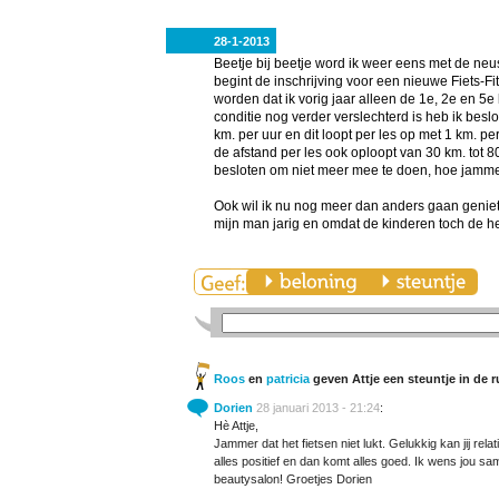
28-1-2013
Beetje bij beetje word ik weer eens met de neu
begint de inschrijving voor een nieuwe Fiets-Fi
worden dat ik vorig jaar alleen de 1e, 2e en 
conditie nog verder verslechterd is heb ik besl
km. per uur en dit loopt per les op met 1 km. pe
de afstand per les ook oploopt van 30 km. tot 8
besloten om niet meer mee te doen, hoe jammer
Ook wil ik nu nog meer dan anders gaan geniet
mijn man jarig en omdat de kinderen toch de h
Roos
en
patricia
geven Attje een steuntje in de 
Dorien
28 januari 2013 - 21:24
:
Hè Attje,
Jammer dat het fietsen niet lukt. Gelukkig kan jij relat
alles positief en dan komt alles goed. Ik wens jou s
beautysalon! Groetjes Dorien