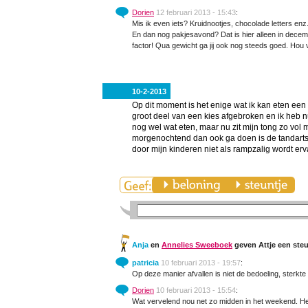
Dorien
12 februari 2013 - 15:43
:
Mis ik even iets? Kruidnootjes, chocolade letters enz.
En dan nog pakjesavond? Dat is hier alleen in december
factor! Qua gewicht ga jij ook nog steeds goed. Hou 
10-2-2013
Op dit moment is het enige wat ik kan eten een 
groot deel van een kies afgebroken en ik heb nu
nog wel wat eten, maar nu zit mijn tong zo vol 
morgenochtend dan ook ga doen is de tandarts be
door mijn kinderen niet als rampzalig wordt er
Anja
en
Annelies Sweeboek
geven Attje een steu
patricia
10 februari 2013 - 19:57
:
Op deze manier afvallen is niet de bedoeling, sterkte 
Dorien
10 februari 2013 - 15:54
:
Wat vervelend nou net zo midden in het weekend. He