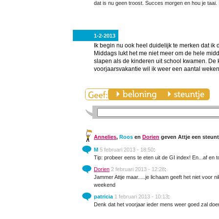
dat is nu geen troost. Succes morgen en hou je taai.
1-2-2013
Ik begin nu ook heel duidelijk te merken dat ik d
Middags lukt het me niet meer om de hele midda
slapen als de kinderen uit school kwamen. De
voorjaarsvakantie wil ik weer een aantal weken
Annelies
,
Roos
en
Dorien
geven Attje een steunt
M
5 februari 2013 - 18:50
:
Tip: probeer eens te eten uit de GI index! En...af en 
Dorien
2 februari 2013 - 12:28
:
Jammer Attje maar.....je lichaam geeft het niet voor n
weekend
patricia
1 februari 2013 - 10:13
:
Denk dat het voorjaar ieder mens weer goed zal doen.,