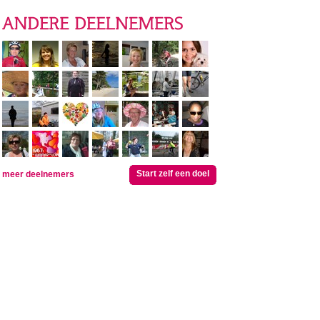
Start zelf een doel
meer deelnemers