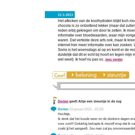
21-1-2013
Het afkicken van de koolhydraten blijkt toch moe
chocola is zo ontzettend lekker (maar dat zulle
reden erbij gekregen om door te zetten. Ik moes
informatie over bloedwaarden, waar mijn vorige
waren. Dat vertelde deze arts ook, maar ik kree
internet hier meer informatie over kan zoeken. 
Soms is het woensdags al op en komt er de rest
duidelijk dat dit er echt bij hoort en tegen mijn 
wel weet). Ik hoef nu pas ov...
lees verder
Dorien
geeft Attje een steuntje in de rug
Dorien
23 januari 2013 - 23:29
:
Hoi Attje,
Ik denk dat het koude weer en de donkere dagen era
voor zon!!! Gelukkig betrapte ik mezelf erop dat ik van
zoals jij het aangeeft. Jou man zal jou onvoorwaardeli