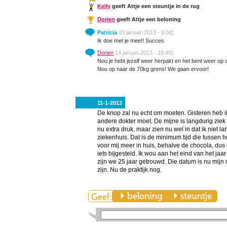
Kelly
geeft Attje een steuntje in de rug
Dorien
geeft Attje een beloning
Patricia
15 januari 2013 - 8:04
:
Ik doe met je mee!! Succes
Dorien
14 januari 2013 - 18:49
:
Nou je hebt jezelf weer herpakt en het bent weer op
Nou op naar de 70kg grens! We gaan ervoor!
11-1-2013
De knop zal nu echt om moeten. Gisteren heb ik
andere dokter moet. De mijne is langdurig zi
nu extra druk, maar zien nu wel in dat ik niet
ziekenhuis. Dat is de minimum tijd die tussen h
voor mij meer in huis, behalve de chocola, dus d
iets bijgesteld. Ik wou aan het eind van het j
zijn we 25 jaar getrouwd. Die datum is nu mijn
zijn. Nu de praktijk nog.