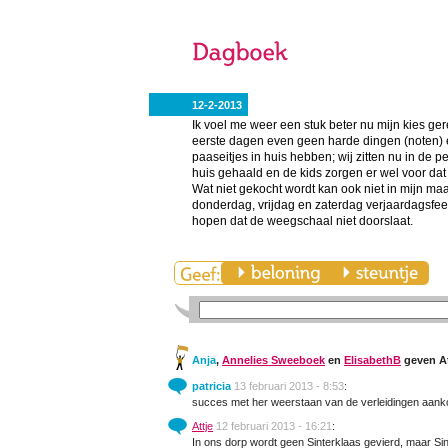
12-2-2013
Ik voel me weer een stuk beter nu mijn kies ger
eerste dagen even geen harde dingen (noten) e
paaseitjes in huis hebben; wij zitten nu in de 
huis gehaald en de kids zorgen er wel voor dat
Wat niet gekocht wordt kan ook niet in mijn ma
donderdag, vrijdag en zaterdag verjaardagsfe
hopen dat de weegschaal niet doorslaat.
Anja
,
Annelies Sweeboek
en
ElisabethB
geven At
patricia
13 februari 2013 - 8:53
:
succes met her weerstaan van de verleidingen aanko
Attje
12 februari 2013 - 16:21
:
In ons dorp wordt geen Sinterklaas gevierd, maar Sint