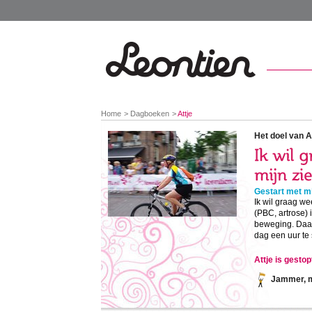
You
Home
Dagboeken
Attje
are
here:
Het doel van At
Gestart met mi
Ik wil graag w
(PBC, artrose) 
beweging. Daar
dag een uur te 
Attje is gesto
Jammer, ma