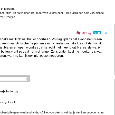
 In februari?
 Attje! Fijn dat je geen last meer van je kies hebt. Pijn is altijd een hele vervelende
vol. Groetjes
70,3 kg
4,0
shake met flink wat fruit er doorheen. Vrijdag tijdens het avondeten is een
 een paar vlijmscherpe punten aan het restant van die kies. Gister kon ik
met blaren en open wondjes dat het echt niet meer gaat. Het eerste wat ik
llen, want zo gaat het niet langer. Zelfs praten kost me moeite, iets wat
varen, want nu kan ik ook niet op ze mopperen.
ntje in de rug
met je kies!!
bben jullie geen weekendtandarts? Het voordeel is wel dat je niet kan snoepen maar