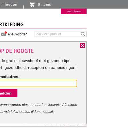
Inloggen
0 items
Er zitten momenteel geen artikelen in de
naar kassa
winkelmand
RTKLEDING
Nieuwsbrief
 OP DE HOOGTE
de gratis nieuwsbrief met gezonde tips
rt, gezondheid, recepten en aanbiedingen!
mailadres:
elden
vens worden niet aan derden verstrekt. Afmelden
euwsbrief is te allen tijden mogelijk.