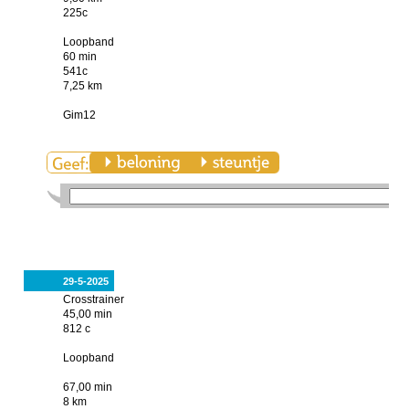
225c
Loopband
60 min
541c
7,25 km
Gim12
29-5-2025
Crosstrainer
45,00 min
812 c
Loopband
67,00 min
8 km