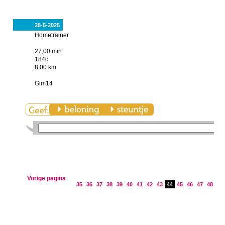
28-5-2025
Hometrainer
27,00 min
184c
8,00 km
Gim14
Vorige pagina
35
36
37
38
39
40
41
42
43
44
45
46
47
48
49