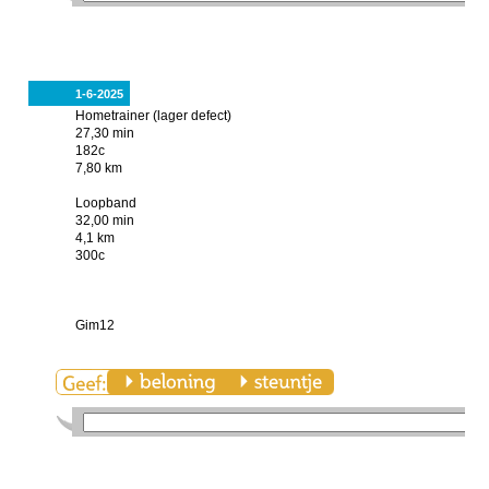
1-6-2025
Hometrainer (lager defect)
27,30 min
182c
7,80 km
Loopband
32,00 min
4,1 km
300c
Gim12