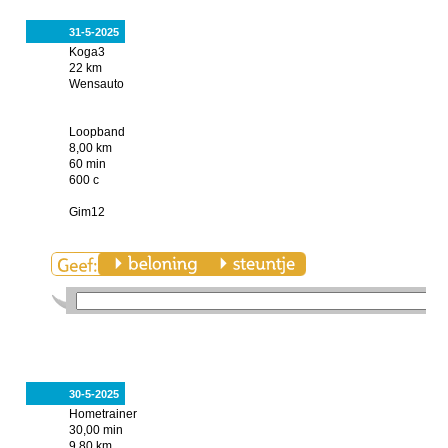
31-5-2025
Koga3
22 km
Wensauto
Loopband
8,00 km
60 min
600 c
Gim12
30-5-2025
Hometrainer
30,00 min
9,80 km