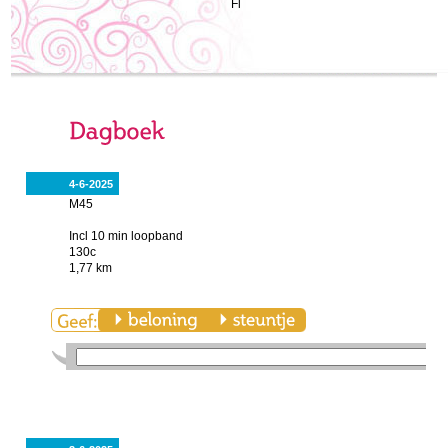
Fl
4-6-2025
M45
Incl 10 min loopband
130c
1,77 km