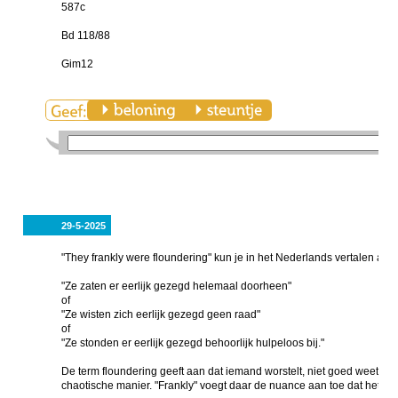
587c
Bd 118/88
Gim12
29-5-2025
"They frankly were floundering" kun je in het Nederlands vertalen als:
"Ze zaten er eerlijk gezegd helemaal doorheen"
of
"Ze wisten zich eerlijk gezegd geen raad"
of
"Ze stonden er eerlijk gezegd behoorlijk hulpeloos bij."
De term floundering geeft aan dat iemand worstelt, niet goed weet wat
chaotische manier. "Frankly" voegt daar de nuance aan toe dat het o