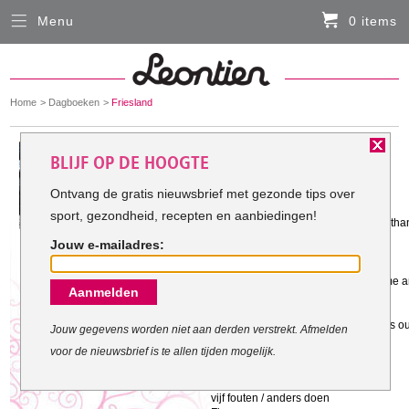
Menu
0 items
Sluiten
Er zitten momenteel geen artikelen in de
winkelmand
You
Home
Dagboeken
Friesland
HARDLOOPKLEDING
are
here:
Het doel van Friesland:
BLIJF OP DE HOOGTE
FIETSKLEDING
Ontvang de gratis nieuwsbrief met gezonde tips over
Gestart met mijn doel: 1-1-2013
sport, gezondheid, recepten en aanbiedingen!
SERVICE
I may not be there yet, but I’m closer th
– José N. Harris
Jouw e-mailadres:
Inloggen
Life is 10 percent what happens to me and
Aanmelden
Contact- en adresgegevens
- Charles Swindoll
Compassion reduces our fear, boosts our
Levertijd, retourneren, ruilen
Jouw gegevens worden niet aan derden verstrekt. Afmelden
Dalai Lama
voor de nieuwsbrief is te allen tijden mogelijk.
Algemene voorwaarden
Geluk
vijf fouten / anders doen